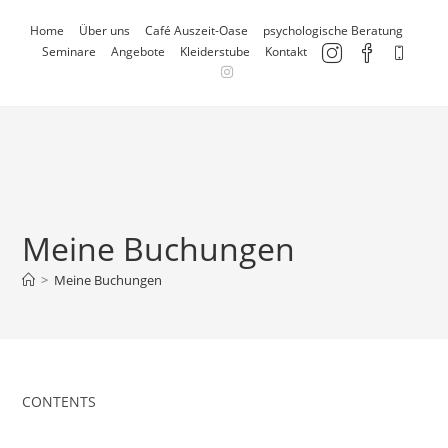
Zum
Home
Über uns
Café Auszeit-Oase
psychologische Beratung
Inhalt
Seminare
Angebote
Kleiderstube
Kontakt
springen
Meine Buchungen
>
Meine Buchungen
CONTENTS